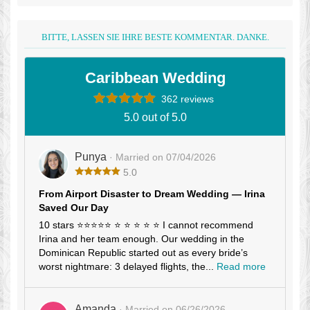
BITTE, LASSEN SIE IHRE BESTE KOMMENTAR. DANKE.
Caribbean Wedding
362 reviews
5.0 out of 5.0
Punya
· Married on 07/04/2026
5.0
From Airport Disaster to Dream Wedding — Irina
Saved Our Day
10 stars ⭐⭐⭐⭐⭐ ⭐ ⭐ ⭐ ⭐ ⭐ I cannot recommend
Irina and her team enough. Our wedding in the
Dominican Republic started out as every bride’s
worst nightmare: 3 delayed flights, the...
Read more
Amanda
· Married on 06/26/2026