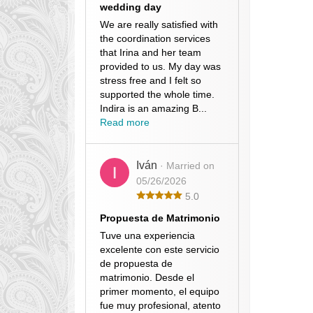
wedding day
We are really satisfied with
the coordination services
that Irina and her team
provided to us. My day was
stress free and I felt so
supported the whole time.
Indira is an amazing B...
Read more
Iván
· Married on
05/26/2026
5.0
Propuesta de Matrimonio
Tuve una experiencia
excelente con este servicio
de propuesta de
matrimonio. Desde el
primer momento, el equipo
fue muy profesional, atento