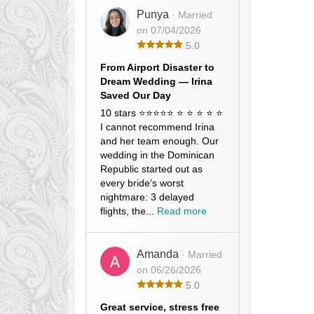
Punya
· Married
on 07/04/2026
5.0
From Airport Disaster to
Dream Wedding — Irina
Saved Our Day
10 stars ⭐⭐⭐⭐⭐ ⭐ ⭐ ⭐ ⭐ ⭐
I cannot recommend Irina
and her team enough. Our
wedding in the Dominican
Republic started out as
every bride’s worst
nightmare: 3 delayed
flights, the...
Read more
Amanda
· Married
on 06/26/2026
5.0
Great service, stress free