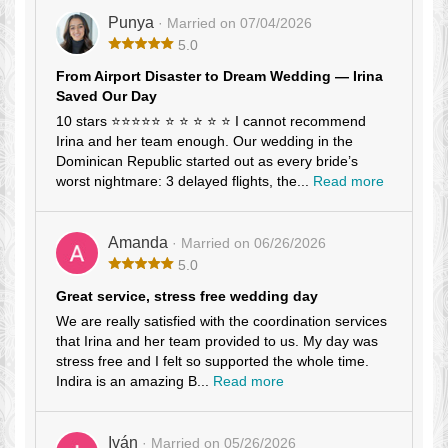
Punya
· Married on 07/04/2026
5.0
From Airport Disaster to Dream Wedding — Irina
Saved Our Day
10 stars ⭐⭐⭐⭐⭐ ⭐ ⭐ ⭐ ⭐ ⭐ I cannot recommend
Irina and her team enough. Our wedding in the
Dominican Republic started out as every bride’s
worst nightmare: 3 delayed flights, the...
Read more
Amanda
· Married on 06/26/2026
5.0
Great service, stress free wedding day
We are really satisfied with the coordination services
that Irina and her team provided to us. My day was
stress free and I felt so supported the whole time.
Indira is an amazing B...
Read more
Iván
· Married on 05/26/2026